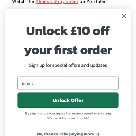
Watch the
Aliness Story video
on YouTube.
Sign up to save 20% with our Summer Sale!
Unlock £10 off
Hurry, ends Midnight!
E-mail
your first order
Sign up for special offers and updates
Język
Polski
Metody
Unlock Offer
płatności
By signing up, you agree to receive email marketing
Offer valid for orders from £40
Polityka zwrotu kosztów
© 2026,
Aliness.co.uk
Technologia Shopify
No, thanks. I like paying more :-)
Polityka prywatności
Warunki świadczenia usług