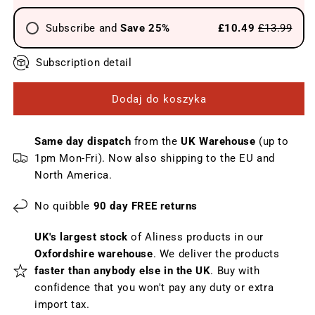
wegańskich
wegańskich
Subscribe and
Save 25%
£10.49
£13.99
Send every 4 weeks
Subscription detail
Send every 6 weeks
Dodaj do koszyka
Send every 8 weeks
Send every 12 weeks
Same day dispatch
from the
UK Warehouse
(up to
1pm Mon-Fri). Now also shipping to the EU and
North America.
No quibble
90 day FREE returns
UK's largest stock
of Aliness products in our
Oxfordshire warehouse
. We deliver the products
faster than anybody else in the UK
. Buy with
confidence that you won't pay any duty or extra
import tax.