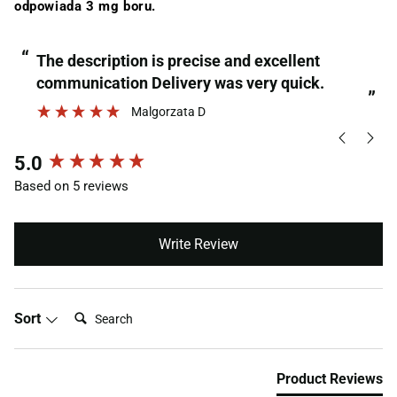
odpowiada 3 mg boru.
“
“
The description is precise and excellent
communication Delivery was very quick.
”
Malgorzata D
New content loaded
5.0
Based on 5 reviews
Write Review
Search:
Sort
Product Reviews