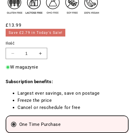
Cena
£13.99
regularna
Save £2.79 in Today's Sale!
Ilość
Zmniejsz
Zwiększ
ilość
ilość
W magazynie
dla
dla
Aliness
Aliness
Subscription benefits:
Bor
Bor
3
3
Largest ever savings, save on postage
mg
mg
Freeze the price
(kwas
(kwas
Cancel or reschedule for free
borowy),
borowy),
100
100
One Time Purchase
tabletek
tabletek