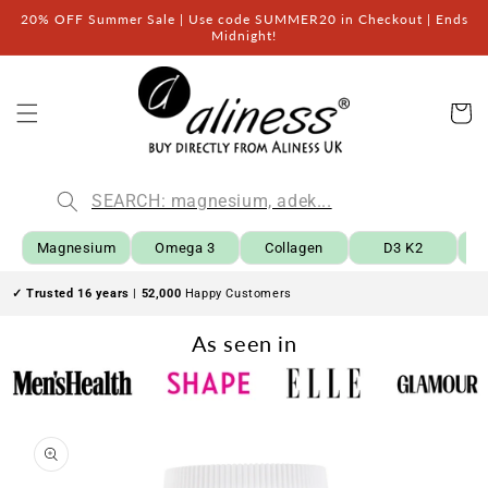
Przejdź
20% OFF Summer Sale | Use code SUMMER20 in Checkout | Ends
do
Midnight!
treści
Kos
Magnesium
Omega 3
Collagen
D3 K2
B
✓ Trusted 16 years
|
52,000
Happy Customers
As seen in
Pomiń,
aby
przejść
do
informacji
o