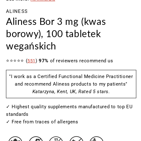
oknie
o
ALINESS
modalnym
m
Aliness Bor 3 mg (kwas
borowy), 100 tabletek
wegańskich
⭐⭐⭐⭐⭐ (
)
97%
of reviewers recommend us
551
"I work as a Certified Functional Medicine Practitioner
and recommend Aliness products to my patients"
Katarzyna, Kent, UK, Rated 5 stars.
✓ Highest quality supplements manufactured to top EU
standards
✓ Free from traces of allergens