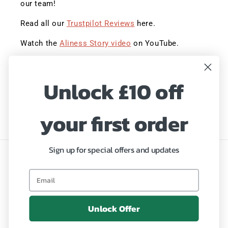
our team!
Read all our
Trustpilot Reviews
here.
Watch the
Aliness Story video
on YouTube.
Sign up to save 20% with our Summer Sale!
Unlock £10 off
Hurry, ends Midnight!
E-mail
your first order
Sign up for special offers and updates
Język
Polski
Metody
Unlock Offer
płatności