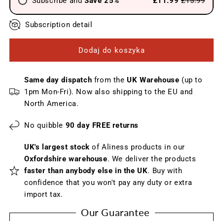
Subscribe and
Save 25%
£11.99
£15.99
Send every 4 weeks
Subscription detail
Send every 6 weeks
Dodaj do koszyka
Send every 8 weeks
Send every 12 weeks
Same day dispatch
from the
UK Warehouse
(up to
1pm Mon-Fri). Now also shipping to the EU and
North America.
No quibble
90 day FREE returns
UK's largest stock
of Aliness products in our
Oxfordshire warehouse
. We deliver the products
faster than anybody else in the UK
. Buy with
confidence that you won't pay any duty or extra
import tax.
Our Guarantee