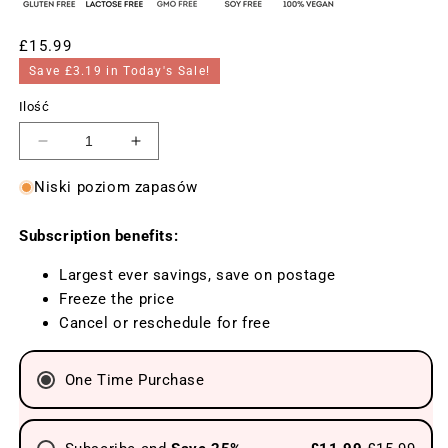
Cena
£15.99
regularna
Save £3.19 in Today's Sale!
Ilość
Zmniejsz
Zwiększ
ilość
ilość
Niski poziom zapasów
dla
dla
Witamina
Witamina
Subscription benefits:
B10,
B10,
PABA
PABA
Largest ever savings, save on postage
500
500
Freeze the price
mg,
mg,
Cancel or reschedule for free
100
100
wegańskich
wegańskich
One Time Purchase
tabletek
tabletek