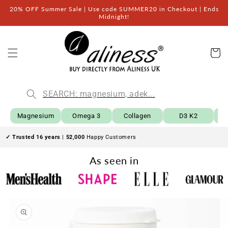
Przejdź
20% OFF Summer Sale | Use code SUMMER20 in Checkout | Ends
do
Midnight!
treści
Kos
Magnesium
Omega 3
Collagen
D3 K2
B
✓ Trusted 16 years
|
52,000
Happy Customers
As seen in
Pomiń,
aby
przejść
do
informacji
o