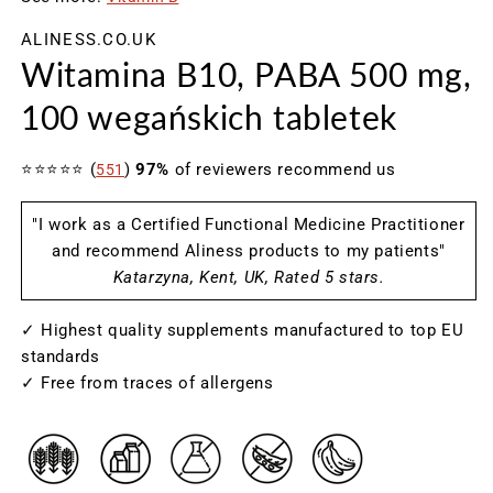
oknie
o
ALINESS.CO.UK
modalnym
m
Witamina B10, PABA 500 mg,
100 wegańskich tabletek
⭐⭐⭐⭐⭐ (
)
97%
of reviewers recommend us
551
"I work as a Certified Functional Medicine Practitioner
and recommend Aliness products to my patients"
Katarzyna, Kent, UK, Rated 5 stars.
✓ Highest quality supplements manufactured to top EU
standards
✓ Free from traces of allergens