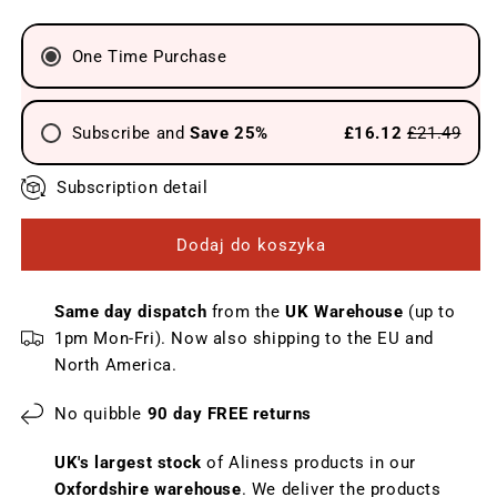
Rutyną,
Rutyną,
Acerolą,
Acerolą,
One Time Purchase
100
100
kapsułek
kapsułek
wegańskich
wegańskich
Subscribe and
Save 25%
£16.12
£21.49
Send every 4 weeks
Subscription detail
Send every 6 weeks
Dodaj do koszyka
Send every 8 weeks
Send every 12 weeks
Same day dispatch
from the
UK Warehouse
(up to
1pm Mon-Fri). Now also shipping to the EU and
North America.
No quibble
90 day FREE returns
UK's largest stock
of Aliness products in our
Oxfordshire warehouse
. We deliver the products