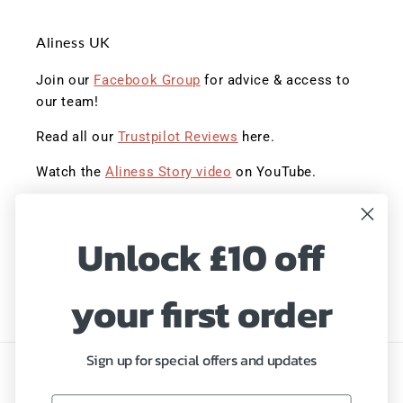
Aliness UK
Join our
Facebook Group
for advice & access to
our team!
Read all our
Trustpilot Reviews
here.
Watch the
Aliness Story video
on YouTube.
Sign up to save 20% with our Summer Sale!
Unlock £10 off
Hurry, ends Midnight!
E-mail
your first order
Sign up for special offers and updates
Język