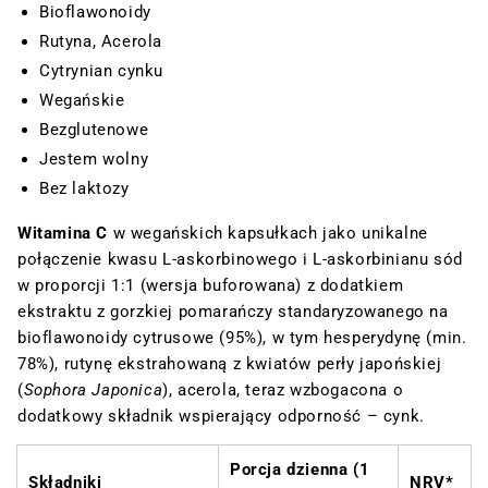
Bioflawonoidy
Rutyna, Acerola
Cytrynian cynku
Wegańskie
Bezglutenowe
Jestem wolny
Bez laktozy
Witamina C
w wegańskich kapsułkach jako unikalne
połączenie kwasu L-askorbinowego i L-askorbinianu
sód
w proporcji 1:1 (wersja buforowana) z dodatkiem
ekstraktu z gorzkiej pomarańczy standaryzowanego na
bioflawonoidy cytrusowe (95%), w tym hesperydynę (min.
78%), rutynę ekstrahowaną z kwiatów perły japońskiej
(
Sophora Japonica
), acerola, teraz wzbogacona o
dodatkowy składnik wspierający odporność – cynk.
Porcja dzienna (1
Składniki
NRV*