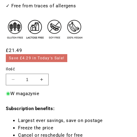
✓ Free from traces of allergens
Cena
£21.49
regularna
Save £4.29 in Today's Sale!
Ilość
Zmniejsz
Zwiększ
ilość
ilość
W magazynie
dla
dla
Witamina
Witamina
Subscription benefits:
C
C
1000mg
1000mg
Largest ever savings, save on postage
z
z
Freeze the price
Cynkiem,
Cynkiem,
Cancel or reschedule for free