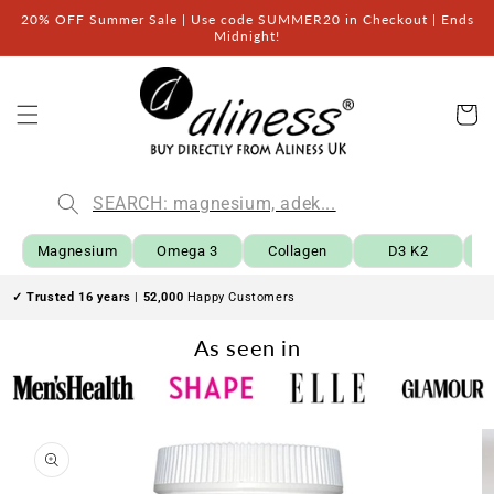
Przejdź
20% OFF Summer Sale | Use code SUMMER20 in Checkout | Ends
do
Midnight!
treści
Kos
Magnesium
Omega 3
Collagen
D3 K2
B
✓ Trusted 16 years
|
52,000
Happy Customers
As seen in
Pomiń,
aby
przejść
do
informacji
o