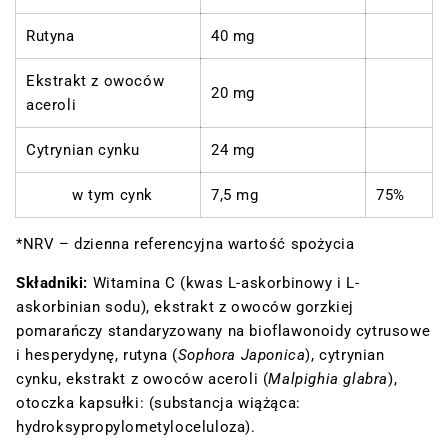
Rutyna
40 mg
Ekstrakt z owoców
20 mg
aceroli
Cytrynian cynku
24 mg
w tym cynk
7,5 mg
75%
*NRV – dzienna referencyjna wartość spożycia
Składniki:
Witamina C (kwas L-askorbinowy i L-
askorbinian sodu), ekstrakt z owoców gorzkiej
pomarańczy standaryzowany na bioflawonoidy cytrusowe
i hesperydynę, rutyna (
Sophora Japonica
), cytrynian
cynku, ekstrakt z owoców aceroli (
Malpighia glabra
),
otoczka kapsułki: (substancja wiążąca:
hydroksypropylometyloceluloza).