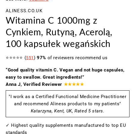
oknie
o
ALINESS.CO.UK
modalnym
m
Witamina C 1000mg z
Cynkiem, Rutyną, Acerolą,
100 kapsułek wegańskich
⭐⭐⭐⭐⭐ (
)
97%
of reviewers recommend us
551
“Good quality vitamin C. Vegan and not huge capsules,
easy to swallow. Great ingredients!”
Anna J, Verified Reviewer
★★★★★
"I work as a Certified Functional Medicine Practitioner
and recommend Aliness products to my patients"
Katarzyna, Kent, UK, Rated 5 stars.
✓ Highest quality supplements manufactured to top EU
standards